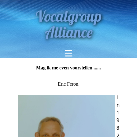
Vocalgroup
Alliance
Mag ik me even voorstellen ......
Eric Feron,
I
n
1
9
8
2