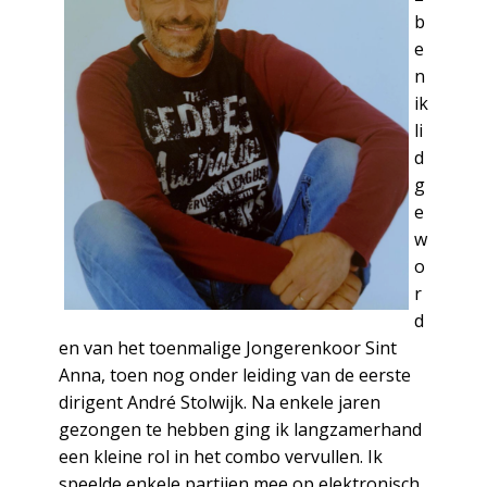
b
e
n
ik
li
d
g
e
w
o
r
d
en van het toenmalige Jongerenkoor Sint
Anna, toen nog onder leiding van de eerste
dirigent André Stolwijk. Na enkele jaren
gezongen te hebben ging ik langzamerhand
een kleine rol in het combo vervullen. Ik
speelde enkele partijen mee op elektronisch